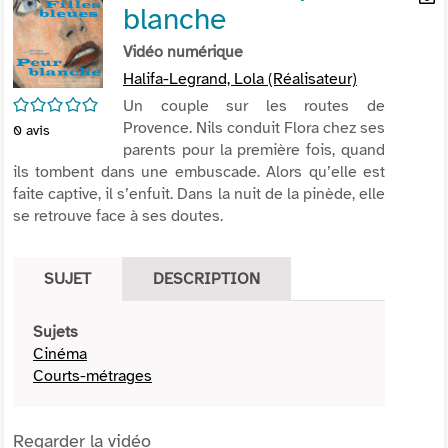
blanche
per
En
(Nou
par
Vidéo numérique
fenê
mai
Halifa-Legrand, Lola (Réalisateur)
/5
Un couple sur les routes de
Provence. Nils conduit Flora chez ses
0
avis
parents pour la première fois, quand
ils tombent dans une embuscade. Alors qu’elle est
faite captive, il s’enfuit. Dans la nuit de la pinède, elle
se retrouve face à ses doutes.
SUJET
DESCRIPTION
Sujets
Cinéma
Courts-métrages
Regarder la vidéo