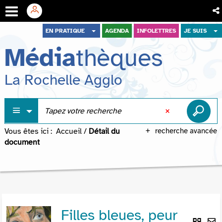
Aller
Aller
Aller
EN PRATIQUE
AGENDA
INFOLETTRES
JE SUIS
au
au
à
Média
thèques
menu
contenu
la
recherche
La Rochelle Agglo
Vous êtes ici :
Accueil
/
Détail du
recherche avancée
document
Filles bleues, peur
Lie