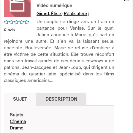
per
Vidéo numérique
En
(Nou
par
Girard, Élise (Réalisateur)
fenê
mai
/5
Un couple se dirige vers un train en
partance pour Venise. Sur le quai,
0
avis
Julien annonce à Marie, qu’il part en
rejoindre une autre. Et s’en va, la laissant seule,
enceinte. Bouleversée, Marie se refuse d’emblée à
être victime de cette situation. Elle trouve réconfort
dans son travail auprès de ces deux « cowboys » de
patrons, Jean-Jacques et Jean-Loup, qui dirigent un
cinéma du quartier latin, spécialisé dans les films
classiques américains...
SUJET
DESCRIPTION
Sujets
Cinéma
Drame