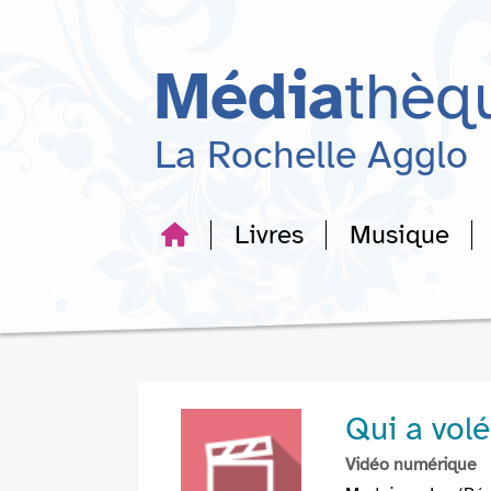
Aller
Aller
Aller
au
au
à
menu
contenu
la
Média
thèq
recherche
La Rochelle Agglo
Livres
Musique
Qui a vol
Vidéo numérique