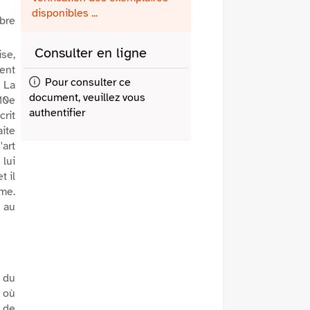
fenêtre)
mail
disponibles ...
èbre
Consulter en ligne
ise,
nent
Pour consulter ce
e La
document, veuillez vous
10e
authentifier
crit
ite
art
 lui
t il
ême.
e au
 du
 où
 de