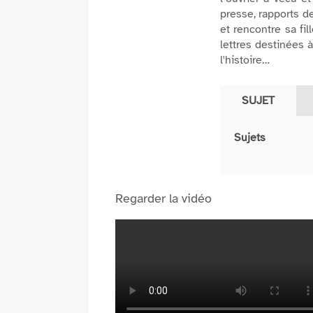
pinterest
fenêtre)
presse, rapports d
(Nouvelle
et rencontre sa fil
fenêtre)
lettres destinées 
l'histoire…
SUJET
Sujets
Regarder la vidéo