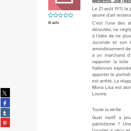
Medeiros, Joe (Réa
Le 21 août 1911, le
/5
œuvre d'art rester
0
avis
C'est l'une des af
déroutée, ne négli
à l'idée de ne plu
Joconde et son k
arrondissement de P
à un marchand d'a
rapporter la toil
italiennes exposée
apporter le portrai
est arrêté. La réapp
Mona Lisa est alor
Partager
Louvre.
sur
Partager
twitter
sur
Toute la vérité
(Nouvelle
Partager
facebook
fenêtre)
sur
Quel motif a pou
(Nouvelle
Partager
tumblr
patriotisme ? Une
fenêtre)
sur
(Nouvelle
l’ouvrier a vécu 