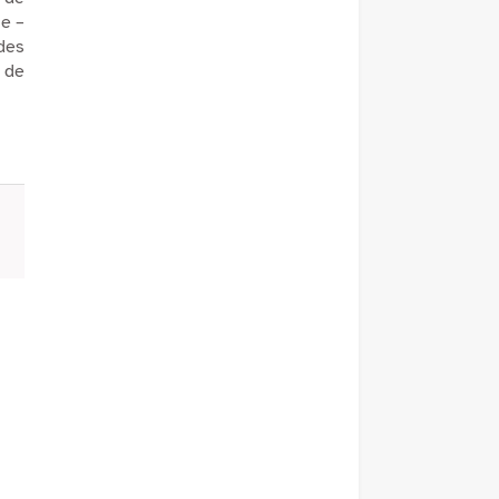
ue –
 des
t de