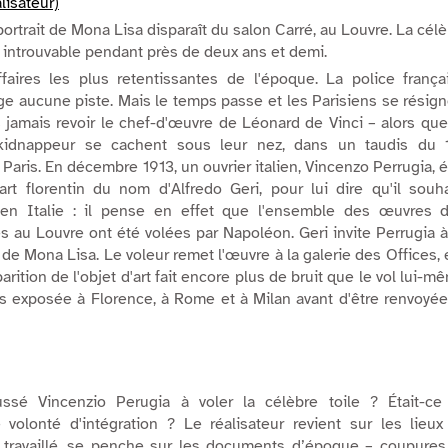
lisateur)
 portrait de Mona Lisa disparaît du salon Carré, au Louvre. La cél
a introuvable pendant près de deux ans et demi.
faires les plus retentissantes de l'époque. La police frança
ge aucune piste. Mais le temps passe et les Parisiens se résig
s jamais revoir le chef-d'œuvre de Léonard de Vinci – alors qu
idnappeur se cachent sous leur nez, dans un taudis du 
aris. En décembre 1913, un ouvrier italien, Vincenzo Perrugia, é
rt florentin du nom d'Alfredo Geri, pour lui dire qu'il souha
e en Italie : il pense en effet que l'ensemble des œuvres d'
s au Louvre ont été volées par Napoléon. Geri invite Perrugia à
t de Mona Lisa. Le voleur remet l'œuvre à la galerie des Offices, e
arition de l'objet d'art fait encore plus de bruit que le vol lui-m
s exposée à Florence, à Rome et à Milan avant d'être renvoyé
ssé Vincenzio Perugia à voler la célèbre toile ? Était-ce
 volonté d'intégration ? Le réalisateur revient sur les lieux
et travaillé, se penche sur les documents d’époque – coupures