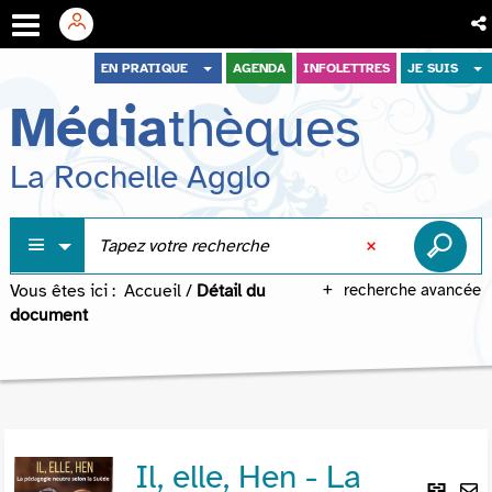
Aller
Aller
Aller
EN PRATIQUE
AGENDA
INFOLETTRES
JE SUIS
au
au
à
Média
thèques
menu
contenu
la
recherche
La Rochelle Agglo
Vous êtes ici :
Accueil
/
Détail du
recherche avancée
document
Il, elle, Hen - La
Lie