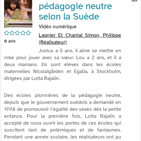
pédagogie neutre
per
En
(Nou
par
selon la Suède
fenê
mai
Vidéo numérique
/5
Lagnier Et Chantal Simon, Philippe
0
avis
(Réalisateur)
Justus a 5 ans, il aime se mettre en
robe pour jouer avec sa sœur. Lou a 2 ans, et il a
deux mamans. Ils sont élèves dans les écoles
maternelles Nicolaigården et Egalia, à Stockholm,
dirigées par Lotta Rajalin.
Des écoles pionnières de la pédagogie neutre,
depuis que le gouvernement suédois a demandé en
1998 de promouvoir l’égalité des sexes dès la petite
enfance. Pour la première fois, Lotta Rajalin a
accepté de nous ouvrir les portes de ces écoles qui
suscitent tant de polémiques et de fantasmes.
Pendant une année scolaire, les réalisateurs ont pu