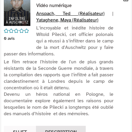
per
Vidéo numérique
En
(Nou
par
Anspach, Ted (Réalisateur)
|
fenê
mai
Yataghene, Maya (Réalisateur)
L'incroyable et inédite histoire de
/5
Witold Pilecki, cet officier polonais
0
avis
qui a réussi à s'infiltrer dans le camp
de la mort d'Auschwitz pour y faire
passer des informations.
Le film retrace l'histoire de l'un de plus grands
résistants de la Seconde Guerre mondiale, à travers
la compilation des rapports que l'infiltré a fait passer
clandestinement à Londres depuis le camp de
concentration où il était détenu.
Devenu un héros national en Pologne, le
documentaire explore également les raisons pour
lesquelles le nom de Pilecki a longtemps été oublié
des manuels d’histoire et des mémoires.