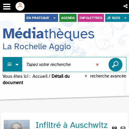
Aller
Aller
Aller
EN PRATIQUE
AGENDA
INFOLETTRES
JE SUIS
au
au
à
Média
thèques
menu
contenu
la
recherche
La Rochelle Agglo
Vous êtes ici :
Accueil
/
Détail du
recherche avancée
document
Infiltré à Auschwitz
Lie