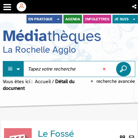
Aller
Aller
Aller
EN PRATIQUE
AGENDA
INFOLETTRES
JE SUIS
au
au
à
Média
thèques
menu
contenu
la
recherche
La Rochelle Agglo
Vous êtes ici :
Accueil
/
Détail du
recherche avancée
document
Le Fossé
Lie