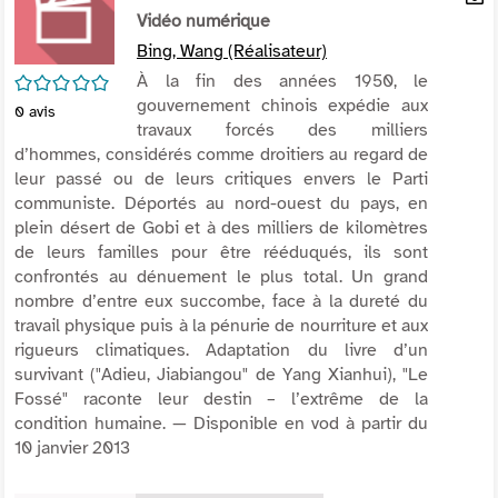
per
Vidéo numérique
En
(Nou
par
Bing, Wang (Réalisateur)
fenê
mai
/5
À la fin des années 1950, le
gouvernement chinois expédie aux
0
avis
travaux forcés des milliers
d’hommes, considérés comme droitiers au regard de
leur passé ou de leurs critiques envers le Parti
communiste. Déportés au nord-ouest du pays, en
plein désert de Gobi et à des milliers de kilomètres
de leurs familles pour être rééduqués, ils sont
confrontés au dénuement le plus total. Un grand
nombre d’entre eux succombe, face à la dureté du
travail physique puis à la pénurie de nourriture et aux
rigueurs climatiques. Adaptation du livre d’un
survivant ("Adieu, Jiabiangou" de Yang Xianhui), "Le
Fossé" raconte leur destin – l’extrême de la
condition humaine. — Disponible en vod à partir du
10 janvier 2013