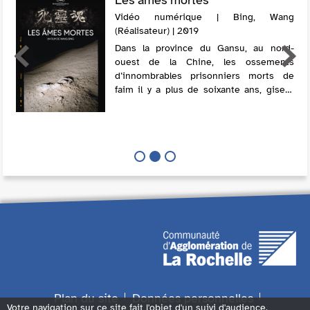
Vidéo numérique | Bing, Wang
(Réalisateur) | 2019
Dans la province du Gansu, au nord-
ouest de la Chine, les ossements
d’innombrables prisonniers morts de
faim il y a plus de soixante ans, gisent
dans le désert de Gobi. Qualifiés d’"ultra-
droitiers" lors la campagne politique
anti...
Plan du site
Données personnelles
Votre navigation sur ce site fait l'objet d'un suivi d'audience.