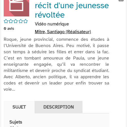
récit d'une jeunesse
per
En
(Nou
par
révoltée
fenê
mai
/5
Vidéo numérique
0
avis
Mitre, Santiago (Réalisateur)
Roque, jeune provincial, commence des études à
l’Université de Buenos Aires. Peu motivé, il passe
son temps à séduire les filles et errer dans la fac.
C’est en tombant amoureux de Paula, une jeune
enseignante engagée, qu’il va rencontrer le
militantisme et devenir proche du syndicat étudiant.
Avec Alberto, ancien politique, il va apprendre les
codes et devenir un leader pour enfin trouver sa
voie…
SUJET
DESCRIPTION
Sujets