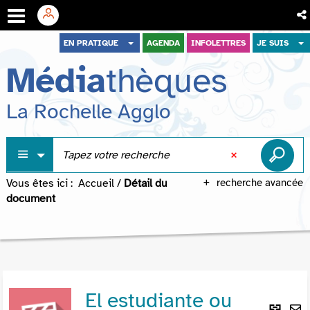
Aller
Aller
Aller
EN PRATIQUE
AGENDA
INFOLETTRES
JE SUIS
au
au
à
Média
thèques
menu
contenu
la
recherche
La Rochelle Agglo
Vous êtes ici :
Accueil
/
Détail du
recherche avancée
document
El estudiante ou
Lie