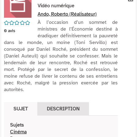
per
Vidéo numérique
En
(Nou
par
Ando, Roberto (Réalisateur)
fenê
mai
/5
À l’occasion d’un sommet de
ministres de l’Économie destiné à
0
avis
éradiquer définitivement la pauvreté
dans le monde, un moine (Toni Servillo) est
convoqué par Daniel Roché, président du sommet
(Daniel Auteuil) qui souhaite se confesser. Mais le
lendemain de leur rencontre, Roché est retrouvé
mort. Protégé par le secret de la confession, le
moine refuse de livrer le contenu de ses entretiens
avec Roché, malgré la pression exercée par les
autorités.
SUJET
DESCRIPTION
Sujets
Cinéma