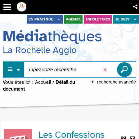
Aller
Aller
Aller
EN PRATIQUE
AGENDA
INFOLETTRES
JE SUIS
au
au
à
Média
thèques
menu
contenu
la
recherche
La Rochelle Agglo
Vous êtes ici :
Accueil
/
Détail du
recherche avancée
document
Les Confessions
Lie