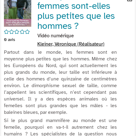
femmes sont-elles
per
En
(Nou
par
plus petites que les
fenê
mai
hommes ?
/5
Vidéo numérique
0
avis
Kleiner, Véronique (Réalisateur)
Partout dans le monde, les femmes sont en
moyenne plus petites que les hommes. Même chez
les Européens du Nord, qui sont actuellement les
plus grands du monde, leur taille est inférieure à
celle des hommes d’une quinzaine de centimètres
environ. Le dimorphisme sexuel de taille, comme
l’appellent les scientifiques, n’est cependant pas
universel. Il y a des espèces animales où les
femelles sont plus grandes que les mâles - les
baleines bleues, par exemple.
Si le plus grand mammifère au monde est une
femelle, pourquoi en va-t-il autrement chez les
humains ? Les spécialistes de la question nous