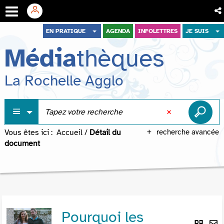
Aller
Aller
Aller
EN PRATIQUE
AGENDA
INFOLETTRES
JE SUIS
au
au
à
Média
thèques
menu
contenu
la
recherche
La Rochelle Agglo
Vous êtes ici :
Accueil
/
Détail du
recherche avancée
document
Pourquoi les
Lie