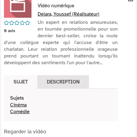
per
Vidéo numérique
En
(Nou
par
Delara, Youssef (Réalisateur)
fenê
mai
/5
Un expert en relations amoureuses,
en tournée promotionnelle pour son
0
avis
dernier best-seller, croise la route
d'une collègue experte qui l'accuse d'être un
charlatan. Leur relation professionnelle orageuse
prend pourtant un tournant inattendu lorsqu'ils
développent des sentiments l'un pour l'autre...
SUJET
DESCRIPTION
Sujets
Cinéma
Comédie
Regarder la vidéo