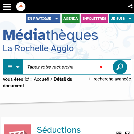
Aller
Aller
Aller
EN PRATIQUE
AGENDA
INFOLETTRES
JE SUIS
au
au
à
Média
thèques
menu
contenu
la
recherche
La Rochelle Agglo
Vous êtes ici :
Accueil
/
Détail du
recherche avancée
document
Séductions
Lie