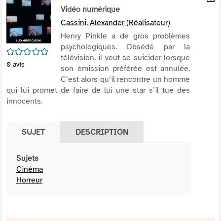
per
Vidéo numérique
En
(Nou
par
Cassini, Alexander (Réalisateur)
fenê
mai
Henry Pinkle a de gros problèmes
psychologiques. Obsédé par la
/5
télévision, il veut se suicider lorsque
0
avis
son émission préférée est annulée.
C’est alors qu’il rencontre un homme
qui lui promet de faire de lui une star s’il tue des
innocents.
SUJET
DESCRIPTION
Sujets
Cinéma
Horreur