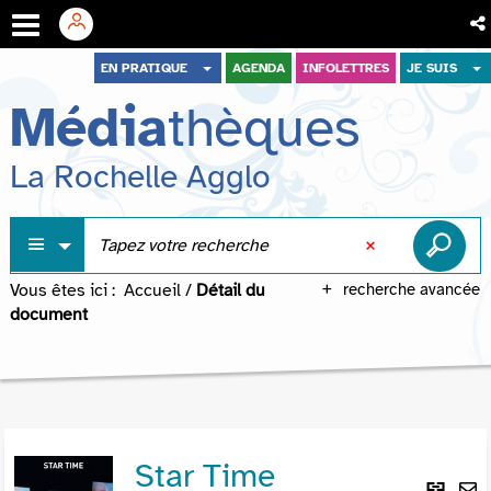
Aller
Aller
Aller
EN PRATIQUE
AGENDA
INFOLETTRES
JE SUIS
au
au
à
Média
thèques
menu
contenu
la
recherche
La Rochelle Agglo
Vous êtes ici :
Accueil
/
Détail du
recherche avancée
document
Star Time
Lie