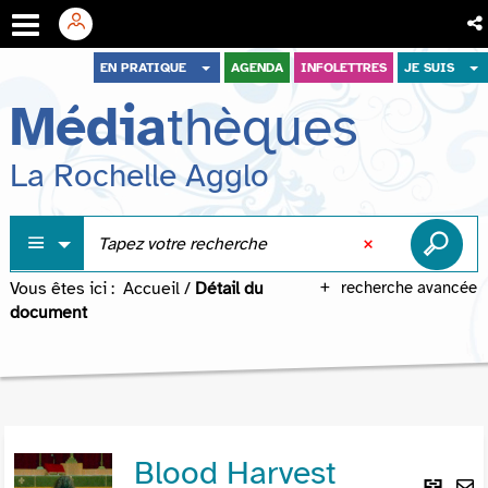
Aller
Aller
Aller
EN PRATIQUE
AGENDA
INFOLETTRES
JE SUIS
au
au
à
Média
thèques
menu
contenu
la
recherche
La Rochelle Agglo
Vous êtes ici :
Accueil
/
Détail du
recherche avancée
document
Blood Harvest
Lie