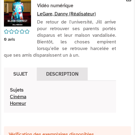
per
Vidéo numérique
En
(Nou
par
LeGare, Danny (Réalisateur)
fenê
mai
De retour de l'université, Jill arrive
pour retrouver ses parents portés
/5
disparus et leur maison vandalisée.
0
avis
Bientôt, les choses empirent
lorsqu'elle se retrouve harcelée et
que ses amis disparaissent un à un.
SUJET
DESCRIPTION
Sujets
Cinéma
Horreur
Vérification des exemplaires disponibles ...