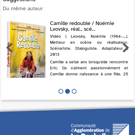
Du même auteur
Camille redouble / Noémie
Lvovsky, réal., scé...
Vidéo | Lvovsky, Noémie (1964-....).
Metteur en scène ou réalisateur.
Scénariste. Dialoguiste. Adaptateur |
2013
Camille a seize ans lorsqu'elle rencontre
Eric. Ils s'aiment passionnément et
Camille donne naissance à une fille. 25
ans plus tard : Eric quitte Camille pour
une femme plus jeune. Le soir du 31
décembre, Camille se trouve soudain...