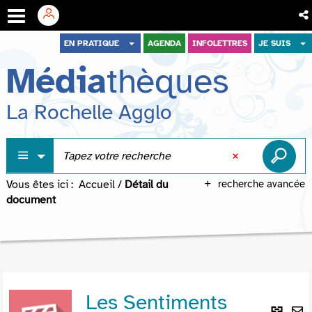
Aller
Aller
Aller
EN PRATIQUE
AGENDA
INFOLETTRES
JE SUIS
au
au
à
Média
thèques
menu
contenu
la
recherche
La Rochelle Agglo
Vous êtes ici :
Accueil
/
Détail du
recherche avancée
document
Les Sentiments
Lie