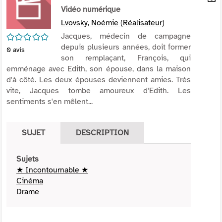
per
Vidéo numérique
En
(Nou
par
Lvovsky, Noémie (Réalisateur)
fenê
mai
/5
Jacques, médecin de campagne
depuis plusieurs années, doit former
0
avis
son remplaçant, François, qui
emménage avec Edith, son épouse, dans la maison
d'à côté. Les deux épouses deviennent amies. Très
vite, Jacques tombe amoureux d'Edith. Les
sentiments s'en mêlent...
SUJET
DESCRIPTION
Sujets
★ Incontournable ★
Cinéma
Drame