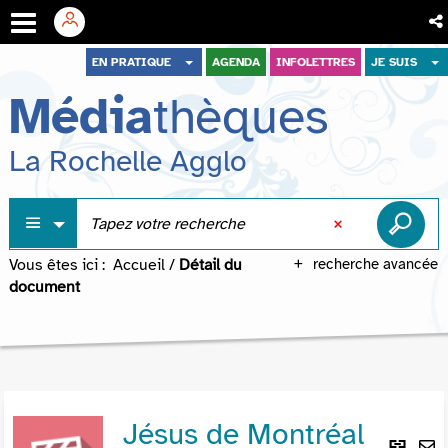
Aller
Aller
Aller
EN PRATIQUE
AGENDA
INFOLETTRES
JE SUIS
au
au
à
Média
thèques
menu
contenu
la
recherche
La Rochelle Agglo
Vous êtes ici :
Accueil
/
Détail du
recherche avancée
document
Jésus de Montréal
Lie