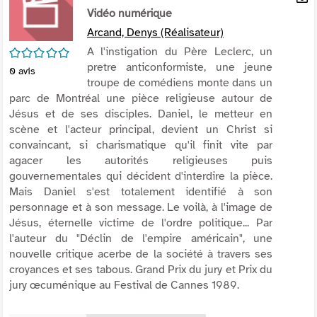
per
Vidéo numérique
En
(Nou
par
Arcand, Denys (Réalisateur)
fenê
mai
/5
A l'instigation du Père Leclerc, un
pretre anticonformiste, une jeune
0
avis
troupe de comédiens monte dans un
parc de Montréal une pièce religieuse autour de
Jésus et de ses disciples. Daniel, le metteur en
scène et l'acteur principal, devient un Christ si
convaincant, si charismatique qu'il finit vite par
agacer les autorités religieuses puis
gouvernementales qui décident d'interdire la pièce.
Mais Daniel s'est totalement identifié à son
personnage et à son message. Le voilà, à l'image de
Jésus, éternelle victime de l'ordre politique... Par
l'auteur du "Déclin de l'empire américain", une
nouvelle critique acerbe de la société à travers ses
croyances et ses tabous. Grand Prix du jury et Prix du
jury œcuménique au Festival de Cannes 1989.