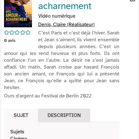
acharnement
per
En
(Nou
par
Vidéo numérique
fenê
mai
Denis, Claire (Réalisateur)
/5
C’est Paris et c’est déjà l’hiver. Sarah
et Jean s’aiment, ils vivent ensemble
0
avis
depuis plusieurs années. C’est un
amour qui les rend heureux et plus forts. Ils ont
confiance l’un en l’autre. Le désir ne s’est jamais
affadi. Un matin, Sarah croise par hasard François
son ancien amant, ce François qui lui a présenté
Jean, ce François qu’elle a quitté pour Jean sans
hésiter.
Ours d'argent au Festival de Berlin 2022
SUJET
DESCRIPTION
Sujets
Cinéma