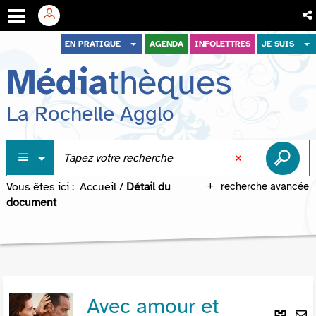
Aller
Aller
Aller
EN PRATIQUE
AGENDA
INFOLETTRES
JE SUIS
au
au
à
Média
thèques
menu
contenu
la
recherche
La Rochelle Agglo
Vous êtes ici :
Accueil
/
Détail du
recherche avancée
document
Avec amour et
Lie