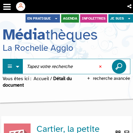
Aller
Aller
Aller
EN PRATIQUE
AGENDA
INFOLETTRES
JE SUIS
au
au
à
Média
thèques
menu
contenu
la
recherche
La Rochelle Agglo
Vous êtes ici :
Accueil
/
Détail du
recherche avancée
document
Cartier, la petite
Lie