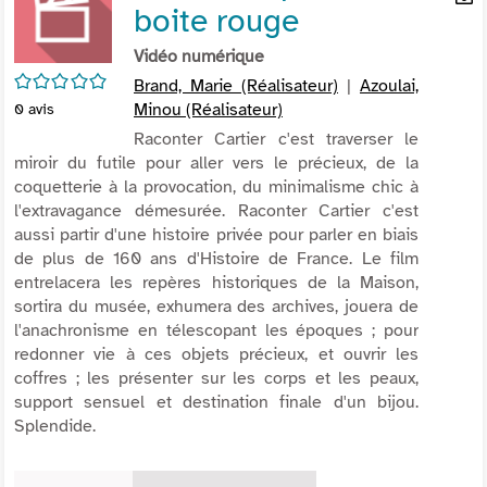
boite rouge
per
En
(Nou
par
Vidéo numérique
fenê
mai
/5
Brand, Marie (Réalisateur)
|
Azoulai,
Minou (Réalisateur)
0
avis
Raconter Cartier c'est traverser le
miroir du futile pour aller vers le précieux, de la
coquetterie à la provocation, du minimalisme chic à
l'extravagance démesurée. Raconter Cartier c'est
aussi partir d'une histoire privée pour parler en biais
de plus de 160 ans d'Histoire de France. Le film
entrelacera les repères historiques de la Maison,
sortira du musée, exhumera des archives, jouera de
l'anachronisme en télescopant les époques ; pour
redonner vie à ces objets précieux, et ouvrir les
coffres ; les présenter sur les corps et les peaux,
support sensuel et destination finale d'un bijou.
Splendide.