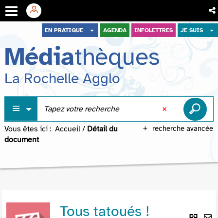
Aller
Aller
Aller
EN PRATIQUE
AGENDA
INFOLETTRES
JE SUIS
au
au
à
Média
thèques
menu
contenu
la
recherche
La Rochelle Agglo
Vous êtes ici :
Accueil
/
Détail du
recherche avancée
document
Tous tatoués !
Lie