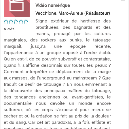
per
Vidéo numérique
En
(Nou
par
Vecchione, Marc-Aurele (Réalisateur)
fenê
mai
/5
Signe extérieur de hardiesse des
prostituées, des bagnards et des
0
avis
marins, propagé par les cultures
marginales, des rockers aux punks, le tatouage
marquait, jusqu’à une époque récente,
l'appartenance à un groupe opposé à l'ordre établi.
Qu'en est-il de ce pouvoir subversif et contestataire,
quand il s'affiche désormais sur toutes les peaux ?
Comment interpréter ce déplacement de la marge
aux masses, de l'underground au mainstream ? Que
traduit ce désir de tatouage ? En nous emmenant à
la découverte des principaux maîtres du tatouage,
des tendances anciennes ou avant-gardistes, le
documentaire nous dévoile un monde encore
sulfureux, où les corps s'exposent pour mieux se
cacher et où la création se fait au prix de la douleur
et du sang. Car cet art paradoxal, à la fois élitiste et
populaire, pérenne et fragile, esthétique et mutilant,