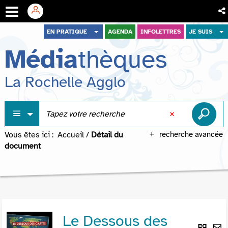
Aller
Aller
Aller
EN PRATIQUE
AGENDA
INFOLETTRES
JE SUIS
au
au
à
Média
thèques
menu
contenu
la
recherche
La Rochelle Agglo
Vous êtes ici :
Accueil
/
Détail du
recherche avancée
document
Le Dessous des
Lie