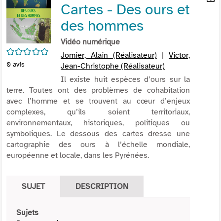
Cartes - Des ours et
per
En
(Nou
par
des hommes
fenê
mai
Vidéo numérique
/5
Jomier, Alain (Réalisateur)
|
Victor,
0
avis
Jean-Christophe (Réalisateur)
Il existe huit espèces d’ours sur la
terre. Toutes ont des problèmes de cohabitation
avec l’homme et se trouvent au cœur d’enjeux
complexes, qu’ils soient territoriaux,
environnementaux, historiques, politiques ou
symboliques. Le dessous des cartes dresse une
cartographie des ours à l’échelle mondiale,
européenne et locale, dans les Pyrénées.
SUJET
DESCRIPTION
Sujets