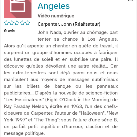
Angeles
per
En
(Nou
par
Vidéo numérique
fenê
mai
/5
Carpenter, John (Réalisateur)
0
avis
John Nada, ouvrier au chômage, part
tenter sa chance à Los Angeles.
Alors qu’il arpente un chantier en quête de travail, il
surprend un groupe d’hommes occupés à fabriquer
des lunettes de soleil et en subtilise une paire. Il
découvre qu'elles dévoilent une autre réalité... Car
les extra-terrestres sont déjà parmi nous et nous
manipulent aux moyens de messages subliminaux
sur les billets de banque ou les panneaux
publicitaires… D'après la nouvelle de science-fiction
"Les Fascinateurs" (Eight O'Clock in the Morning) de
Ray Faraday Nelson, écrite en 1963, l'un des chefs-
d'oeuvre de Carpenter, l'auteur de "Halloween", "New
York 1997" et "The Thing": sous l'allure d'une série B,
un parfait petit équilibre d'humour, d'action et de
message politique.