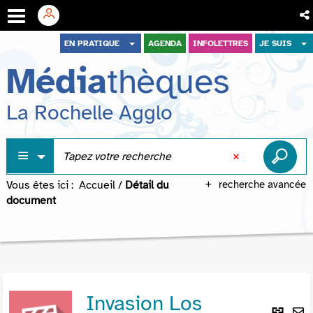
Aller
Aller
Aller
EN PRATIQUE
AGENDA
INFOLETTRES
JE SUIS
au
au
à
Média
thèques
menu
contenu
la
recherche
La Rochelle Agglo
Vous êtes ici :
Accueil
/
Détail du
recherche avancée
document
Invasion Los
Lie