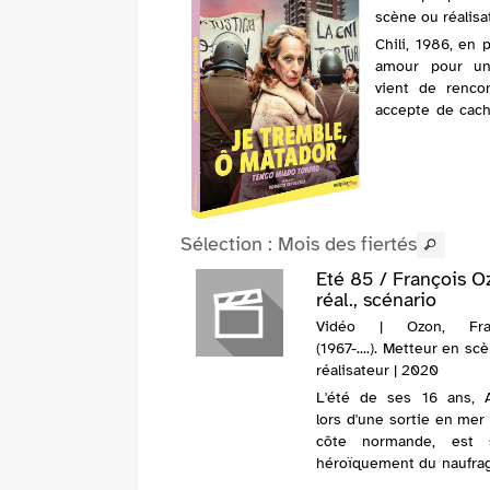
scène ou réalisa
Chili, 1986, en 
amour pour un r
vient de rencon
accepte de cac
lui. Ils s'engage
Sélection
: Mois des fiertés
ight / Barry
Eté 85 / François O
ns, réal., scénario
réal., scénario
o | Jenkins, Barry
Vidéo | Ozon, Fran
...). Metteur en scène ou
(1967-....). Metteur en sc
teur. Scénariste | 2016
réalisateur | 2020
 avoir grandi dans un
L'été de ses 16 ans, A
er difficile de Miami,
lors d'une sortie en mer 
n, un jeune homme,
côte normande, est 
de trouver sa place dans
héroïquement du naufra
de. "Moonlight" évoque
David, 18 ans. Alexis vi