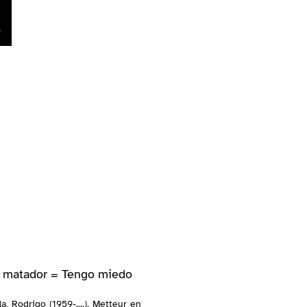
ô matador = Tengo miedo
a, Rodrigo (1959-....). Metteur en