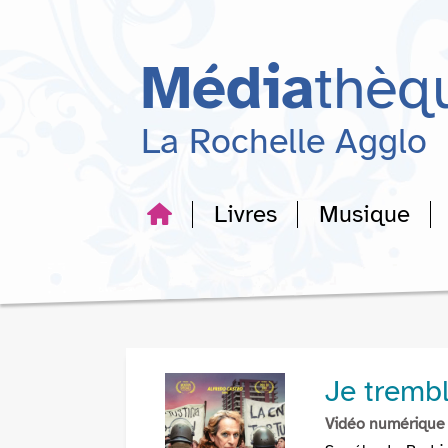
Aller
Aller
Aller
au
au
à
menu
contenu
la
Média
thèq
recherche
La Rochelle Agglo
Livres
Musique
Je tremb
Vidéo numérique