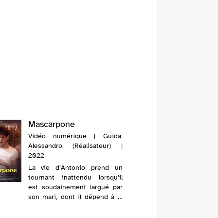
Mascarpone
Pride
Vidéo numérique | Guida,
Vidéo n
Alessandro (Réalisateur) |
Matthew (
2022
1984 en
La vie d’Antonio prend un
alors qu
tournant inattendu lorsqu’il
est au p
est soudainement largué par
National
son mari, dont il dépend à la
grève. L
fois psychologiquement et
Londr
économiquement : il a besoin
d’activi