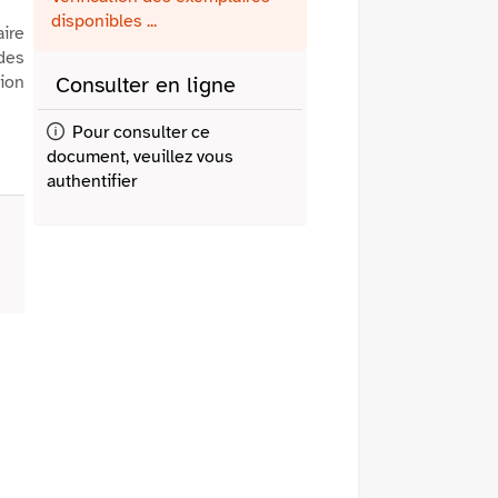
fenêtre)
mail
disponibles ...
ire
 des
ion
Consulter en ligne
Pour consulter ce
document, veuillez vous
authentifier