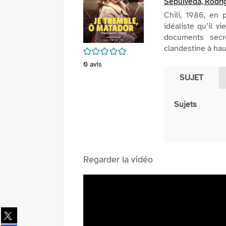
Sepúlveda, Rodrig
Chili, 1986, en 
idéaliste qu’il v
documents secr
clandestine à hau
/5
0
avis
SUJET
Sujets
Regarder la vidéo
Partager
sur