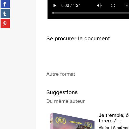
Partager
twitter
sur
(Nouvelle
Partager
facebook
fenêtre)
sur
(Nouvelle
Partager
tumblr
fenêtre)
sur
(Nouvelle
pinterest
fenêtre)
Se procurer le document
(Nouvelle
fenêtre)
Autre format
Suggestions
Du même auteur
Je tremble, 
torero / ...
Vidéo | Sepúlved