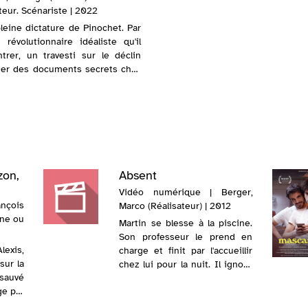
teur. Scénariste | 2022
pleine dictature de Pinochet. Par
évolutionnaire idéaliste qu'il
trer, un travesti sur le déclin
her des documents secrets chez
nt tous deux dans une opé...
zon,
Absent
Vidéo numérique | Berger,
çois
Marco (Réalisateur) | 2012
ène ou
Martin se blesse à la piscine.
Son professeur le prend en
lexis,
charge et finit par l'accueillir
sur la
chez lui pour la nuit. Il ignore
sauvé
encore ce que l'adolescent
ge par
désire... Révélé avec "Plan B",
ent de
Marco Berger, jeune cinéaste