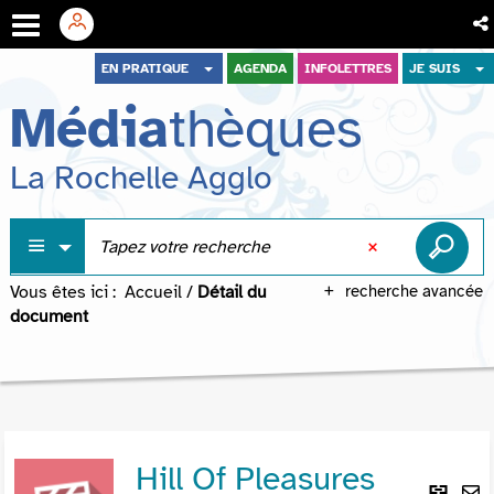
Aller
Aller
Aller
EN PRATIQUE
AGENDA
INFOLETTRES
JE SUIS
au
au
à
Média
thèques
menu
contenu
la
recherche
La Rochelle Agglo
Vous êtes ici :
Accueil
/
Détail du
recherche avancée
document
Hill Of Pleasures
Lie