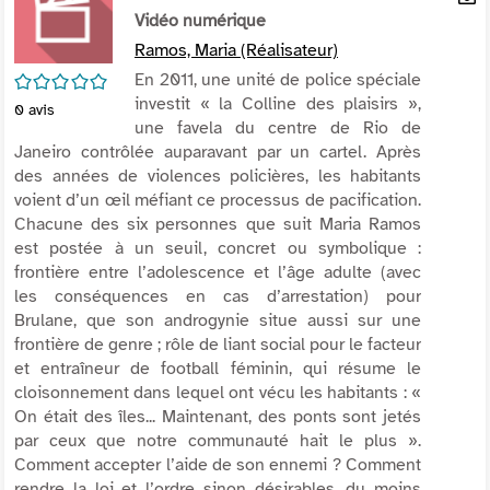
per
Vidéo numérique
En
(Nou
par
Ramos, Maria (Réalisateur)
fenê
mai
/5
En 2011, une unité de police spéciale
investit « la Colline des plaisirs »,
0
avis
une favela du centre de Rio de
Janeiro contrôlée auparavant par un cartel. Après
des années de violences policières, les habitants
voient d’un œil méfiant ce processus de pacification.
Chacune des six personnes que suit Maria Ramos
est postée à un seuil, concret ou symbolique :
frontière entre l’adolescence et l’âge adulte (avec
les conséquences en cas d’arrestation) pour
Brulane, que son androgynie situe aussi sur une
frontière de genre ; rôle de liant social pour le facteur
et entraîneur de football féminin, qui résume le
cloisonnement dans lequel ont vécu les habitants : «
On était des îles... Maintenant, des ponts sont jetés
par ceux que notre communauté hait le plus ».
Comment accepter l’aide de son ennemi ? Comment
rendre la loi et l’ordre sinon désirables, du moins