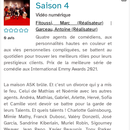
Saison 4
per
En
(Nou
par
Vidéo numérique
fenê
mai
Fitoussi, Marc (Réalisateur)
|
Garceau, Antoine (Réalisateur)
/5
Quatre agents de comédiens, aux
0
avis
personnalités hautes en couleur et
aux vies personnelles compliquées, se battent au
quotidien pour trouver les meilleurs rôles pour leurs
prestigieux clients. Prix de la meilleure série de
comédie aux International Emmy Awards 2021.
La maison ASK brûle. Et c’est un divorce qui y a mis
le feu. Celui de Mathias et Noémie avec les autres
agents. Andréa, Mathias, Gabriel, Arlette, Hervé, Sofia
et Camille vont devoir se battre pour la garde de
leurs Talents. Et quels talents ! Charlotte Gainsbourg,
Mimie Mathy, Franck Dubosc, Valéry Donzelli, José
Garcia, Sandrine Kiberlain, Muriel Robin, Sigourney
Weaver, Jean Reno, Xavier Beauvois, Tony Parker,