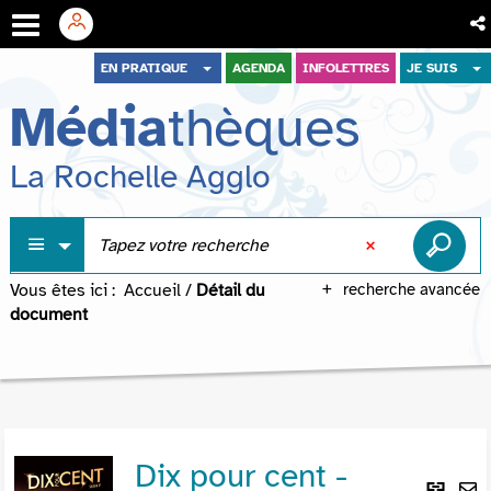
Aller
Aller
Aller
EN PRATIQUE
AGENDA
INFOLETTRES
JE SUIS
au
au
à
Média
thèques
menu
contenu
la
recherche
La Rochelle Agglo
Vous êtes ici :
Accueil
/
Détail du
recherche avancée
document
Dix pour cent -
Lie