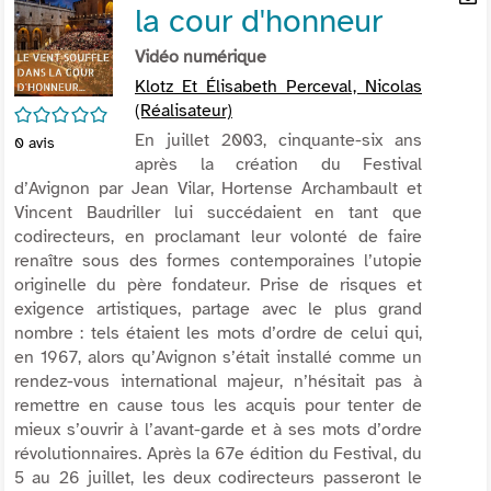
la cour d'honneur
per
En
(Nou
par
Vidéo numérique
fenê
mai
Klotz Et Élisabeth Perceval, Nicolas
(Réalisateur)
/5
En juillet 2003, cinquante-six ans
0
avis
après la création du Festival
d’Avignon par Jean Vilar, Hortense Archambault et
Vincent Baudriller lui succédaient en tant que
codirecteurs, en proclamant leur volonté de faire
renaître sous des formes contemporaines l’utopie
originelle du père fondateur. Prise de risques et
exigence artistiques, partage avec le plus grand
nombre : tels étaient les mots d’ordre de celui qui,
en 1967, alors qu’Avignon s’était installé comme un
rendez-vous international majeur, n’hésitait pas à
remettre en cause tous les acquis pour tenter de
mieux s’ouvrir à l’avant-garde et à ses mots d’ordre
révolutionnaires. Après la 67e édition du Festival, du
5 au 26 juillet, les deux codirecteurs passeront le