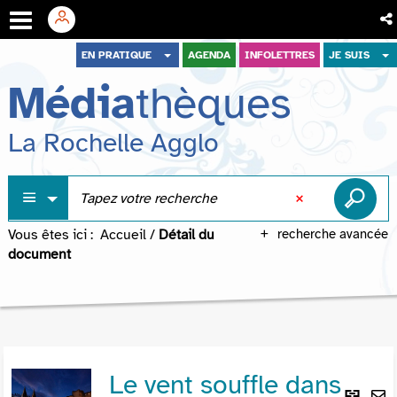
Aller
Aller
Aller
EN PRATIQUE
AGENDA
INFOLETTRES
JE SUIS
au
au
à
Média
thèques
menu
contenu
la
recherche
La Rochelle Agglo
Vous êtes ici :
Accueil
/
Détail du
recherche avancée
document
Le vent souffle dans
Lie