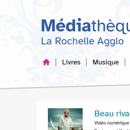
Aller
Aller
Aller
au
au
à
menu
contenu
la
Média
thèq
recherche
La Rochelle Agglo
Livres
Musique
Beau riv
Vidéo numérique