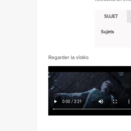
(Nouvelle
fenêtre)
SUJET
Sujets
Regarder la vidéo