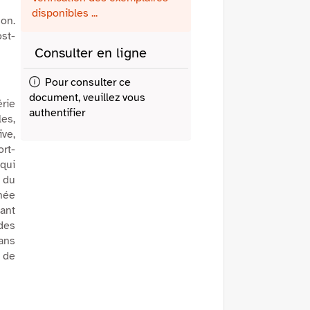
fenêtre)
mail
disponibles ...
son.
st-
Consulter en ligne
Pour consulter ce
document, veuillez vous
érie
authentifier
les,
ive,
ort-
qui
 du
gnée
hant
 des
Dans
é de