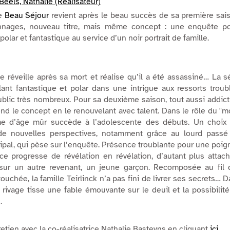
Beels, Nathalie (Réalisateur)
de
Beau Séjour
revient après le beau succès de sa première sai
nages, nouveau titre, mais même concept : une enquête po
olar et fantastique au service d’un noir portrait de famille.
ts
réveille après sa mort et réalise qu’il a été assassiné… La s
lant fantastique et polar dans une intrigue aux ressorts troub
ublic très nombreux. Pour sa deuxième saison, tout aussi addict
nd le concept en le renouvelant avec talent. Dans le rôle du "m
me d’âge mûr succède à l’adolescente des débuts. Un choix 
 de nouvelles perspectives, notamment grâce au lourd passé
pal, qui pèse sur l’enquête. Présence troublante pour une poi
ce progresse de révélation en révélation, d’autant plus attac
er sur un autre revenant, un jeune garçon. Recomposée au fil
ouchée, la famille Teirlinck n’a pas fini de livrer ses secrets… 
 rivage
tisse une fable émouvante sur le deuil et la possibilit
n.
etien avec la co-réalisatrice Nathalie Basteyns en cliquant
ici
.