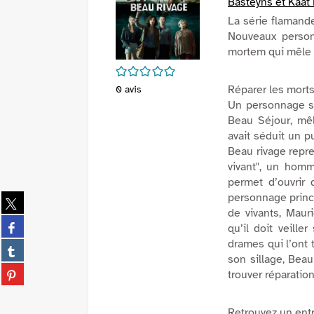
Basteyns et Kaat 
La série flaman
Nouveaux person
mortem qui mêle p
/5
Réparer les mor
0
avis
Un personnage se 
Beau Séjour
, mê
avait séduit un p
Beau rivage
repre
vivant", un hom
permet d’ouvrir
personnage princi
Partager
de vivants, Mauri
sur
Partager
qu’il doit veill
twitter
sur
drames qui l’ont t
(Nouvelle
Partager
facebook
son sillage,
Beau
fenêtre)
sur
(Nouvelle
Partager
trouver réparatio
tumblr
fenêtre)
sur
(Nouvelle
pinterest
fenêtre)
Retrouvez un entr