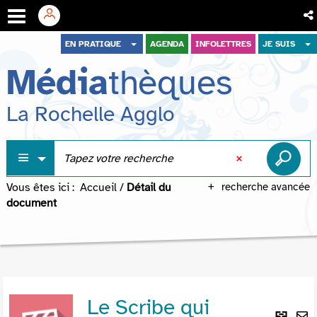
Aller
Aller
Aller
EN PRATIQUE
AGENDA
INFOLETTRES
JE SUIS
au
au
à
Média
thèques
menu
contenu
la
recherche
La Rochelle Agglo
Vous êtes ici :
Accueil
/
Détail du
recherche avancée
document
Le Scribe qui
Lie