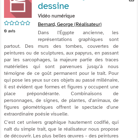
dessine
per
En
(Nou
par
Vidéo numérique
fenê
mai
/5
Bernard, George (Réalisateur)
0
avis
Dans l'Égypte ancienne, les
représentations graphiques sont
partout. Des murs des tombes, couvertes de
peintures ou de sculptures, aux papyrus, en passant
par les sarcophages, la majeure partie des traces
matérielles qui sont parvenues jusqu'à nous
témoigne de ce goût permanent pour le trait. Pour
qui pose les yeux sur ces objets au passé millénaire,
il est évident que formes et figures y occupent une
place prépondérante. Combinaisons de
personnages, de signes, de plantes, d'animaux, de
figures géométriques offrent le spectacle d'une
extraordinaire poésie visuelle.
C'est cet univers graphique hautement codifié, qui
naît du simple trait, que le réalisateur nous propose
de découvrir. Les plus belles œuvres – des peintures