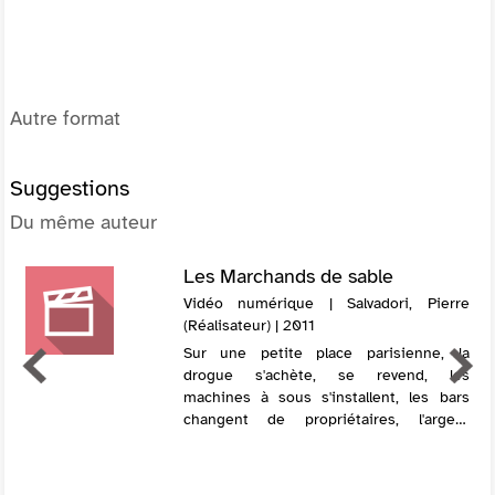
Autre format
Suggestions
Du même auteur
Les Marchands de sable
Vidéo numérique | Salvadori, Pierre
(Réalisateur) | 2011
Sur une petite place parisienne, la
drogue s'achète, se revend, les
machines à sous s'installent, les bars
changent de propriétaires, l'argent
circule. Acteurs plus ou moins
conscients de ces trafics, des jeunes
gens en vivent et ...