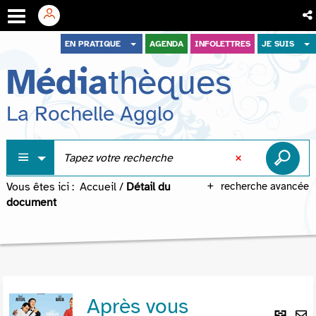
Aller
Aller
Aller
EN PRATIQUE
AGENDA
INFOLETTRES
JE SUIS
au
au
à
Média
thèques
menu
contenu
la
recherche
La Rochelle Agglo
Vous êtes ici :
Accueil
/
Détail du
recherche avancée
document
Après vous
Lie