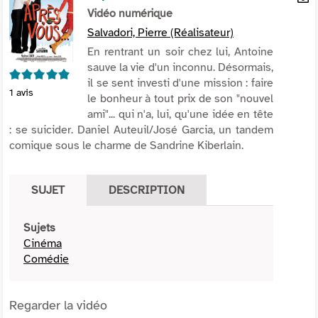
per
Vidéo numérique
En
(Nou
par
Salvadori, Pierre (Réalisateur)
fenê
mai
En rentrant un soir chez lui, Antoine
sauve la vie d'un inconnu. Désormais,
5/5
il se sent investi d'une mission : faire
1
avis
le bonheur à tout prix de son "nouvel
ami"... qui n'a, lui, qu'une idée en tête
: se suicider. Daniel Auteuil/José Garcia, un tandem
comique sous le charme de Sandrine Kiberlain.
SUJET
DESCRIPTION
Sujets
Cinéma
Comédie
Regarder la vidéo