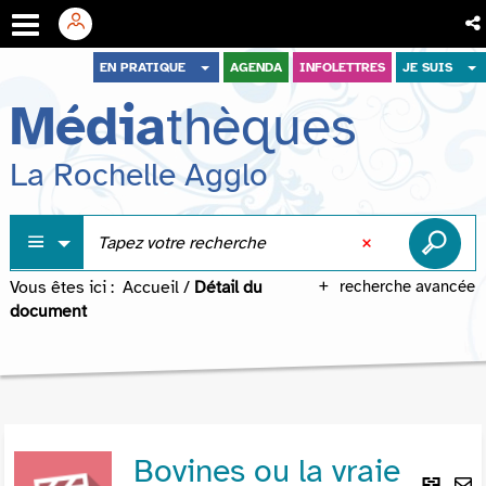
Aller
Aller
Aller
EN PRATIQUE
AGENDA
INFOLETTRES
JE SUIS
au
au
à
Média
thèques
menu
contenu
la
recherche
La Rochelle Agglo
Vous êtes ici :
Accueil
/
Détail du
recherche avancée
document
Bovines ou la vraie
Lie