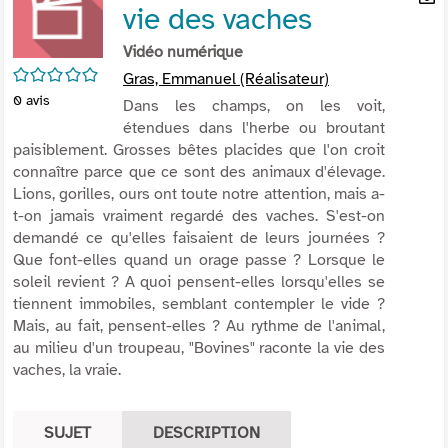
vie des vaches
per
En
(Nou
par
Vidéo numérique
fenê
mai
/5
Gras, Emmanuel (Réalisateur)
0
avis
Dans les champs, on les voit,
étendues dans l'herbe ou broutant
paisiblement. Grosses bêtes placides que l'on croit
connaître parce que ce sont des animaux d'élevage.
Lions, gorilles, ours ont toute notre attention, mais a-
t-on jamais vraiment regardé des vaches. S'est-on
demandé ce qu'elles faisaient de leurs journées ?
Que font-elles quand un orage passe ? Lorsque le
soleil revient ? A quoi pensent-elles lorsqu'elles se
tiennent immobiles, semblant contempler le vide ?
Mais, au fait, pensent-elles ? Au rythme de l'animal,
au milieu d'un troupeau, "Bovines" raconte la vie des
vaches, la vraie.
SUJET
DESCRIPTION