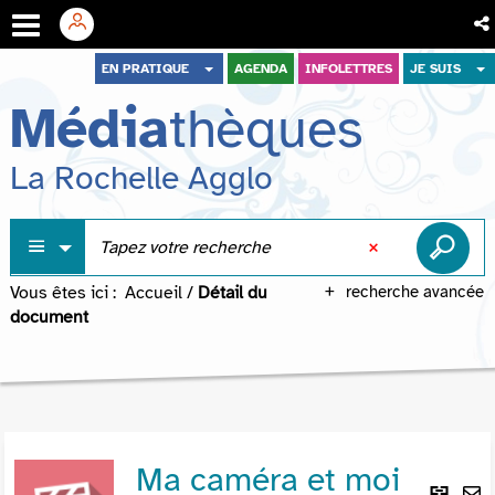
Aller
Aller
Aller
EN PRATIQUE
AGENDA
INFOLETTRES
JE SUIS
au
au
à
Média
thèques
menu
contenu
la
recherche
La Rochelle Agglo
Vous êtes ici :
Accueil
/
Détail du
recherche avancée
document
Ma caméra et moi
Lie