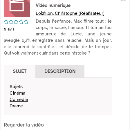
per
Vidéo numérique
En
(Nou
par
Loizillon, Christophe (Réalisateur)
fenê
mai
/5
Depuis l’enfance, Max filme tout : le
corps, le sacré, l’amour. Il tombe fou
0
avis
amoureux de Lucie, une jeune
aveugle qu’il enregistre sans relâche. Mais un jour,
elle reprend le contrôle… et décide de le tromper.
Qui voit vraiment clair dans cette histoire ?
SUJET
DESCRIPTION
Sujets
Cinéma
Comédie
Drame
Regarder la vidéo