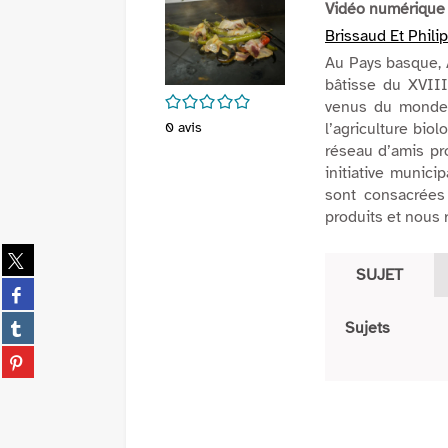
Vidéo numérique
Brissaud Et Phili
Au Pays basque, 
bâtisse du XVIII
/5
venus du monde 
0
avis
l’agriculture biol
réseau d’amis pro
initiative munici
sont consacrées
produits et nous r
Partager
SUJET
sur
Partager
twitter
sur
(Nouvelle
Partager
Sujets
facebook
fenêtre)
sur
(Nouvelle
Partager
tumblr
fenêtre)
sur
(Nouvelle
pinterest
fenêtre)
(Nouvelle
fenêtre)