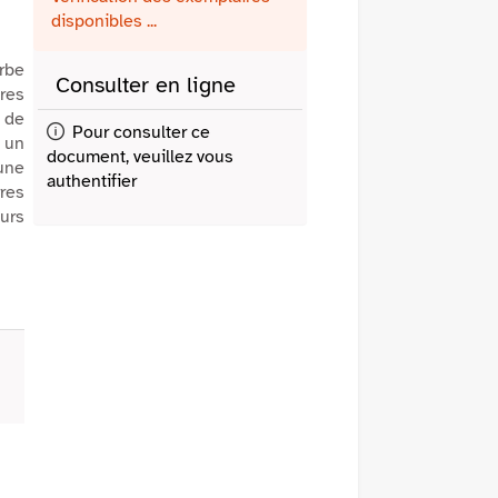
fenêtre)
mail
disponibles ...
rbe
Consulter en ligne
ires
 de
Pour consulter ce
c un
document, veuillez vous
 une
authentifier
rres
urs