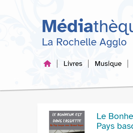
Aller
Aller
Aller
au
au
à
menu
contenu
la
Média
thèq
recherche
La Rochelle Agglo
Livres
Musique
Le Bonheu
Pays bas