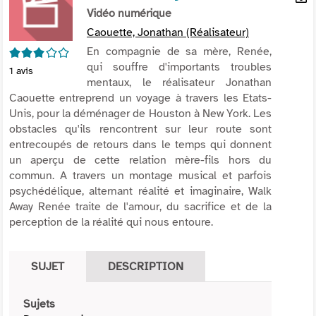
per
Vidéo numérique
En
(Nou
par
Caouette, Jonathan (Réalisateur)
fenê
mai
3/5
En compagnie de sa mère, Renée,
qui souffre d'importants troubles
1
avis
mentaux, le réalisateur Jonathan
Caouette entreprend un voyage à travers les Etats-
Unis, pour la déménager de Houston à New York. Les
obstacles qu'ils rencontrent sur leur route sont
entrecoupés de retours dans le temps qui donnent
un aperçu de cette relation mère-fils hors du
commun. A travers un montage musical et parfois
psychédélique, alternant réalité et imaginaire, Walk
Away Renée traite de l'amour, du sacrifice et de la
perception de la réalité qui nous entoure.
SUJET
DESCRIPTION
Sujets