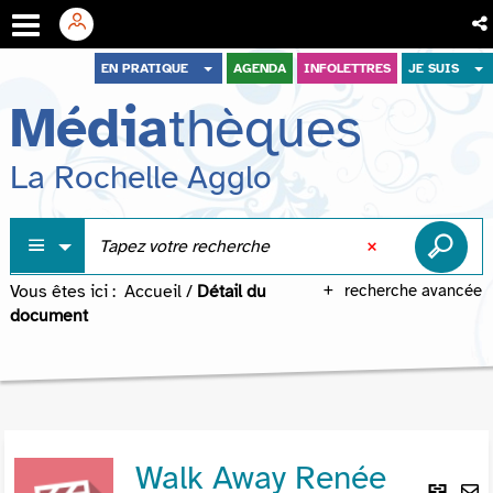
Aller
Aller
Aller
EN PRATIQUE
AGENDA
INFOLETTRES
JE SUIS
au
au
à
Média
thèques
menu
contenu
la
recherche
La Rochelle Agglo
Vous êtes ici :
Accueil
/
Détail du
recherche avancée
document
Walk Away Renée
Lie