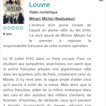
Louvre
per
En
(Nou
par
Vidéo numérique
fenê
mai
Mitrani, Michel (Réalisateur)
L'errance d'un jeune couple de
/5
hasard en pleine rafle du Vel d'Hiv.
0
avis
Ce récit épuré de Michel Mitrani fut
le premier à exposer la
responsabilité française de cette sombre opération.
Le 16 juillet 1942, dans un Paris occupé, Paul, un
étudiant aux sympathies anarchistes, est averti que
la police française prépare une gigantesque rafle
dans les quartiers juifs de Paris, notamment celui du
Marais. Il s'y rend avec le vague projet d'aider ceux
qu'il pourra à sortir de la nasse. Mais alors que la
police française, aidée de la milice, embarque dans
des cars et des autobus des milliers d'enfants, de
femmes, d'hommes, de vieillards, ceux qu'il parvient
à aborder, inconscients du danger, refusent son