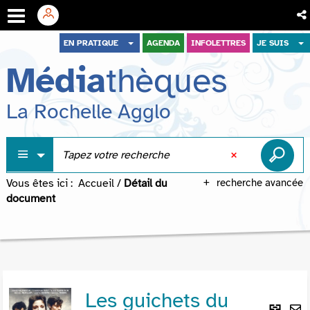
Aller
Aller
Aller
EN PRATIQUE
AGENDA
INFOLETTRES
JE SUIS
au
au
à
Média
thèques
menu
contenu
la
recherche
La Rochelle Agglo
Vous êtes ici :
Accueil
/
Détail du
recherche avancée
document
Les guichets du
Lie