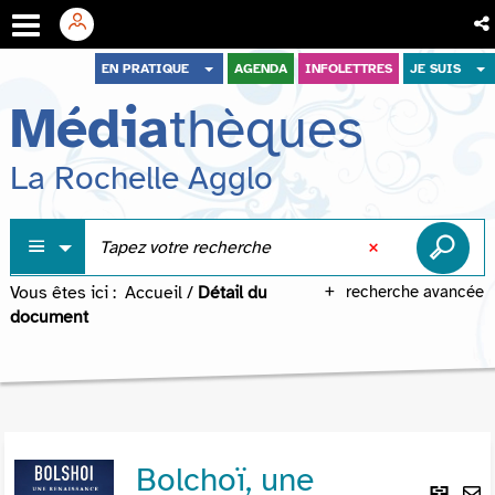
Aller
Aller
Aller
EN PRATIQUE
AGENDA
INFOLETTRES
JE SUIS
au
au
à
Média
thèques
menu
contenu
la
recherche
La Rochelle Agglo
Vous êtes ici :
Accueil
/
Détail du
recherche avancée
document
Bolchoï, une
Lie