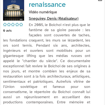
renaissance
per
En
(Nou
par
Vidéo numérique
fenê
mai
Sneguirev, Denis (Réalisateur)
/5
En 2005, le Bolchoï n'est plus que le
fantôme de sa gloire passée : les
0
avis
façades sont couvertes de taches,
les fondations craquent, les murs se lézardent, les
ors sont ternis. Pendant six ans, architectes,
ingénieurs et ouvriers sont mobilisés pour un
gigantesque lifting que les médias russes ont
appelé le "chantier du siècle". Ce documentaire
exceptionnel fait revivre le Bolchoï de ses origines à
nos jours, et montre combien les enjeux de sa
restauration sont à la fois architecturaux, artistiques,
sentimentaux et patriotiques. Autrefois vitrine de
l'Union soviétique et fameux pour son
conservatisme, le répertoire du Bolchoï connaît lui
aussi un rajeunissement en accueillant des
productions contemporaines. Entre mémoire et