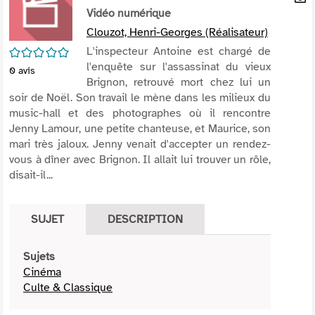
per
Vidéo numérique
En
(Nou
par
Clouzot, Henri-Georges (Réalisateur)
fenê
mai
/5
L'inspecteur Antoine est chargé de
l'enquête sur l'assassinat du vieux
0
avis
Brignon, retrouvé mort chez lui un
soir de Noël. Son travail le mène dans les milieux du
music-hall et des photographes où il rencontre
Jenny Lamour, une petite chanteuse, et Maurice, son
mari très jaloux. Jenny venait d'accepter un rendez-
vous à dîner avec Brignon. Il allait lui trouver un rôle,
disait-il...
SUJET
DESCRIPTION
Sujets
Cinéma
Culte & Classique