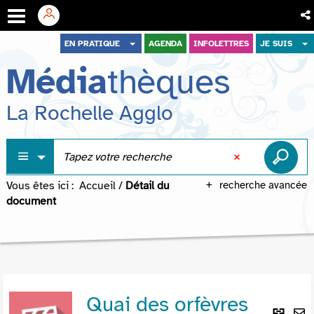
Aller
Aller
Aller
EN PRATIQUE
AGENDA
INFOLETTRES
JE SUIS
au
au
à
Média
thèques
menu
contenu
la
recherche
La Rochelle Agglo
Vous êtes ici :
Accueil
/
Détail du
recherche avancée
document
Quai des orfèvres
Lie