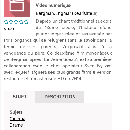
per
Vidéo numérique
En
(Nou
par
Bergman, Ingmar (Réalisateur)
fenê
mai
/5
D'après un chant traditionnel suédois
du 13ème siècle, l’histoire d’une
0
avis
jeune vierge violée et assassinée par
trois brigands qui se réfugient sans le savoir dans la
ferme de ses parents, s’exposant ainsi à la
vengeance du père. Ce deuxième film moyenâgeux
de Bergman après "Le 7ème Sceau", est sa première
collaboration avec le chef opérateur Sven Nykvist
avec lequel il signera ses plus grands films # Version
restaurée et remastérisée HD en 2014.
SUJET
DESCRIPTION
Sujets
Cinéma
Drame