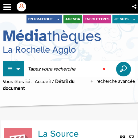
Aller
Aller
Aller
EN PRATIQUE
AGENDA
INFOLETTRES
JE SUIS
au
au
à
Média
thèques
menu
contenu
la
recherche
La Rochelle Agglo
Vous êtes ici :
Accueil
/
Détail du
recherche avancée
document
La Source
Lie