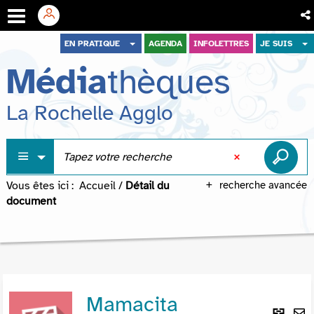
Aller
Aller
Aller
EN PRATIQUE
AGENDA
INFOLETTRES
JE SUIS
au
au
à
Média
thèques
menu
contenu
la
recherche
La Rochelle Agglo
Vous êtes ici :
Accueil
/
Détail du
recherche avancée
document
Mamacita
Lie