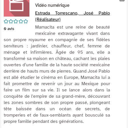
per
Vidéo numérique
En
(Nou
par
Estrada Torrescano, José Pablo
fenê
mai
(Réalisateur)
/5
Mamacita est une reine de beauté
0
avis
mexicaine extravagante vivant dans
son propre royaume en compagnie de ses fidèles
serviteurs : jardinier, chauffeur, chef, femme de
ménage et infirmières. Âgée de 95 ans, elle a
transformé sa maison en château, cachant les plaies
ouvertes d'une famille de la haute société mexicaine
derrière de hauts murs de pierres. Quand José Pablo
est allé étudier le cinéma en Europe, Mamacita lui a
fait promettre de revenir un jour au Mexique pour
faire un film sur sa vie. Il se lance alors dans la
conquête de l'empire de sa grand-mère, découvrant
les zones sombres de son propre passé, plongeant
tête baissée dans un océan de secrets, de
tromperies et de faux-semblants ayant bousculé sa
propre famille pendant des générations.