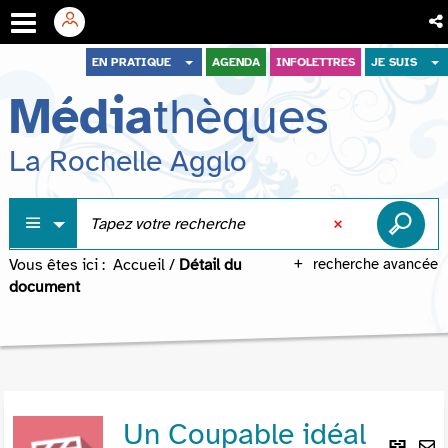
Aller
Aller
Aller
EN PRATIQUE
AGENDA
INFOLETTRES
JE SUIS
au
au
à
Média
thèques
menu
contenu
la
recherche
La Rochelle Agglo
Vous êtes ici :
Accueil
/
Détail du
recherche avancée
document
Un Coupable idéal
Lie