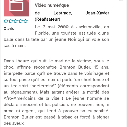
per
Vidéo numérique
En
(Nou
par
de Lestrade, Jean-Xavier
fenê
mai
(Réalisateur)
/5
Le 7 mai 2000 à Jacksonville, en
0
avis
Floride, une touriste est tuée d'une
balle dans la tête par un jeune Noir qui lui vole son
sac à main.
Dans l'heure qui suit, le mari de la victime, sous le
choc, affirme reconnaître Brenton Butler, 15 ans,
interpellé parce qu'il se trouve dans le voisinage et
surtout parce qu'il est noir et porte "un short foncé et
un tee-shirt indéterminé" (éléments correspondant
au signalement). Mais autant arrêter la moitié des
Afro-Américains de la ville ! Le jeune homme se
déclare innocent et les policiers ne trouvent rien, ni
arme ni argent, qui tend à prouver sa culpabilité.
Brenton Butler est passé à tabac et forcé à signer
des aveux.