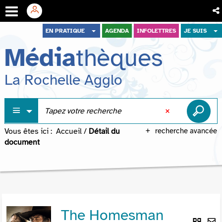
Aller
Aller
Aller
EN PRATIQUE
AGENDA
INFOLETTRES
JE SUIS
au
au
à
Média
thèques
menu
contenu
la
recherche
La Rochelle Agglo
Vous êtes ici :
Accueil
/
Détail du
recherche avancée
document
The Homesman
Lie