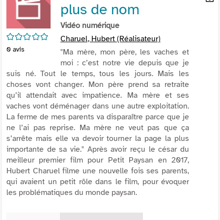
plus de nom
per
En
(Nou
par
Vidéo numérique
fenê
mai
/5
Charuel, Hubert (Réalisateur)
0
avis
"Ma mère, mon père, les vaches et
moi : c’est notre vie depuis que je
suis né. Tout le temps, tous les jours. Mais les
choses vont changer. Mon père prend sa retraite
qu’il attendait avec impatience. Ma mère et ses
vaches vont déménager dans une autre exploitation.
La ferme de mes parents va disparaître parce que je
ne l’ai pas reprise. Ma mère ne veut pas que ça
s’arrête mais elle va devoir tourner la page la plus
importante de sa vie." Après avoir reçu le césar du
meilleur premier film pour Petit Paysan en 2017,
Hubert Charuel filme une nouvelle fois ses parents,
qui avaient un petit rôle dans le film, pour évoquer
les problématiques du monde paysan.