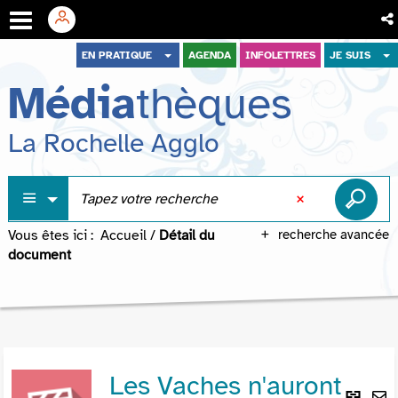
Aller
Aller
Aller
EN PRATIQUE
AGENDA
INFOLETTRES
JE SUIS
au
au
à
Média
thèques
menu
contenu
la
recherche
La Rochelle Agglo
Vous êtes ici :
Accueil
/
Détail du
recherche avancée
document
Les Vaches n'auront
Lie