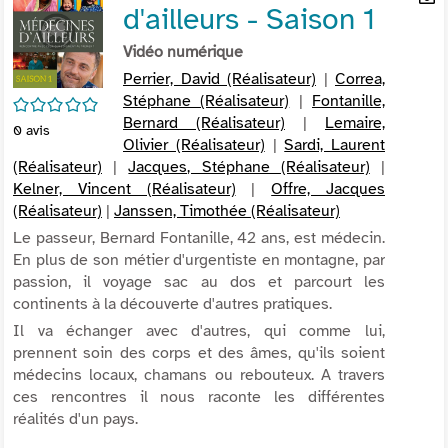
d'ailleurs - Saison 1
per
En
(Nou
par
Vidéo numérique
fenê
mai
Perrier, David (Réalisateur)
|
Correa,
Stéphane (Réalisateur)
|
Fontanille,
/5
Bernard (Réalisateur)
|
Lemaire,
0
avis
Olivier (Réalisateur)
|
Sardi, Laurent
(Réalisateur)
|
Jacques, Stéphane (Réalisateur)
|
Kelner, Vincent (Réalisateur)
|
Offre, Jacques
(Réalisateur)
|
Janssen, Timothée (Réalisateur)
Le passeur, Bernard Fontanille, 42 ans, est médecin.
En plus de son métier d'urgentiste en montagne, par
passion, il voyage sac au dos et parcourt les
continents à la découverte d'autres pratiques.
Il va échanger avec d'autres, qui comme lui,
prennent soin des corps et des âmes, qu'ils soient
médecins locaux, chamans ou rebouteux. A travers
ces rencontres il nous raconte les différentes
réalités d'un pays.