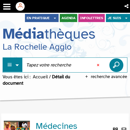
Aller
Aller
Aller
EN PRATIQUE
AGENDA
INFOLETTRES
JE SUIS
au
au
à
Média
thèques
menu
contenu
la
recherche
La Rochelle Agglo
Vous êtes ici :
Accueil
/
Détail du
recherche avancée
document
Médecines
Lie