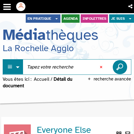
Aller
Aller
Aller
EN PRATIQUE
AGENDA
INFOLETTRES
JE SUIS
au
au
à
Média
thèques
menu
contenu
la
recherche
La Rochelle Agglo
Vous êtes ici :
Accueil
/
Détail du
recherche avancée
document
Everyone Else
Lie