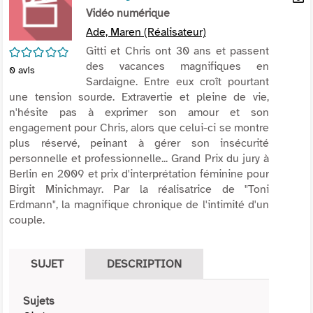
per
Vidéo numérique
En
(Nou
par
Ade, Maren (Réalisateur)
fenê
mai
/5
Gitti et Chris ont 30 ans et passent
des vacances magnifiques en
0
avis
Sardaigne. Entre eux croît pourtant
une tension sourde. Extravertie et pleine de vie,
n'hésite pas à exprimer son amour et son
engagement pour Chris, alors que celui-ci se montre
plus réservé, peinant à gérer son insécurité
personnelle et professionnelle... Grand Prix du jury à
Berlin en 2009 et prix d'interprétation féminine pour
Birgit Minichmayr. Par la réalisatrice de "Toni
Erdmann", la magnifique chronique de l'intimité d'un
couple.
SUJET
DESCRIPTION
Sujets