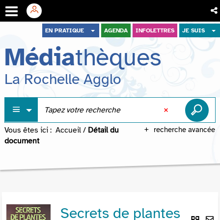
Aller
Aller
Aller
EN PRATIQUE
AGENDA
INFOLETTRES
JE SUIS
au
au
à
Média
thèques
menu
contenu
la
recherche
La Rochelle Agglo
Vous êtes ici :
Accueil
/
Détail du
recherche avancée
document
Secrets de plantes
Lie