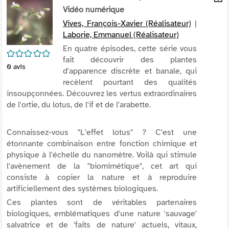
per
Vidéo numérique
En
(Nou
par
Vives, François-Xavier (Réalisateur)
|
fenê
mai
Laborie, Emmanuel (Réalisateur)
En quatre épisodes, cette série vous
/5
fait découvrir des plantes
0
avis
d'apparence discrète et banale, qui
recèlent pourtant des qualités
insoupçonnées. Découvrez les vertus extraordinaires
de l'ortie, du lotus, de l'if et de l'arabette.
Connaissez-vous "L'effet lotus" ? C'est une
étonnante combinaison entre fonction chimique et
physique à l'échelle du nanomètre. Voilà qui stimule
l'avènement de la "biomimétique", cet art qui
consiste à copier la nature et à reproduire
artificiellement des systèmes biologiques.
Ces plantes sont de véritables partenaires
biologiques, emblématiques d'une nature 'sauvage'
salvatrice et de 'faits de nature' actuels, vitaux,