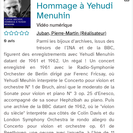
Hommage à Yehudi
per
En
(Nou
par
Menuhin
fenê
mai
Vidéo numérique
/5
Juban, Pierre-Martin (Réalisateur)
Parmi les bijoux d’archives, issus des
0
avis
trésors de l’INA et de la BBC,
figurent des enregistrements avec Yehudi Menuhin
datant de 1961 et 1962. Un régal ! Un concert
enregistré en 1961 avec le Radio-Symphonie
Orchester de Berlin dirigé par Ferenc Fricsay, où
Yehudi Meuhin interprète le Concerto pour violon et
orchestre N° 1 de Bruch, ainsi que le moderato de la
Sonate pour violon et piano N° 3 op. 25 d'Enesco,
accompagné de sa soeur Hephzibah au piano. Puis
une archive de la BBC datant de 1962, où le "violon
du siècle" interprète aux côtés de Colin Davis et du
London Symphony Orchestra le rondo allegro du
Concerto pour violon et orchestre op. 61 de
Beethoven, une oeuvre avec laquelle, à l'âge de 11