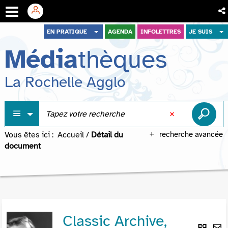
Aller
Aller
Aller
EN PRATIQUE
AGENDA
INFOLETTRES
JE SUIS
au
au
à
Média
thèques
menu
contenu
la
recherche
La Rochelle Agglo
Vous êtes ici :
Accueil
/
Détail du
recherche avancée
document
Classic Archive,
Lie