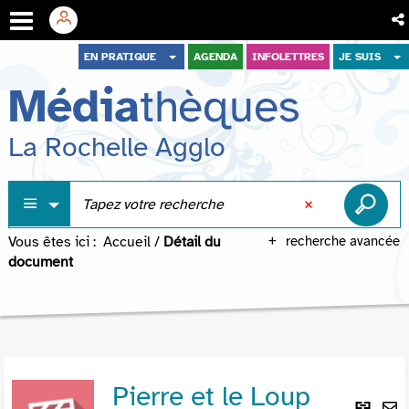
Aller
Aller
Aller
EN PRATIQUE
AGENDA
INFOLETTRES
JE SUIS
au
au
à
Média
thèques
menu
contenu
la
recherche
La Rochelle Agglo
Vous êtes ici :
Accueil
/
Détail du
recherche avancée
document
Pierre et le Loup
Lie