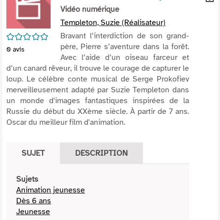
per
Vidéo numérique
En
(Nou
par
Templeton, Suzie (Réalisateur)
fenê
mai
/5
Bravant l’interdiction de son grand-
père, Pierre s’aventure dans la forêt.
0
avis
Avec l’aide d’un oiseau farceur et
d’un canard rêveur, il trouve le courage de capturer le
loup. Le célèbre conte musical de Serge Prokofiev
merveilleusement adapté par Suzie Templeton dans
un monde d'images fantastiques inspirées de la
Russie du début du XXème siècle. À partir de 7 ans.
Oscar du meilleur film d'animation.
SUJET
DESCRIPTION
Sujets
Animation jeunesse
Dès 6 ans
Jeunesse