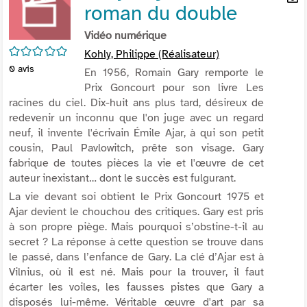
roman du double
per
En
(Nou
par
Vidéo numérique
fenê
mai
/5
Kohly, Philippe (Réalisateur)
0
avis
En 1956, Romain Gary remporte le
Prix Goncourt pour son livre
Les
racines du ciel.
Dix-huit ans plus tard, désireux de
redevenir un inconnu que l'on juge avec un regard
neuf, il invente l'écrivain Émile Ajar, à qui son petit
cousin, Paul Pavlowitch, prête son visage. Gary
fabrique de toutes pièces la vie et l'œuvre de cet
auteur inexistant… dont le succès est fulgurant.
La vie devant soi
obtient le Prix Goncourt 1975 et
Ajar devient le chouchou des critiques. Gary est pris
à son propre piège. Mais pourquoi s’obstine-t-il au
secret ? La réponse à cette question se trouve dans
le passé, dans l’enfance de Gary. La clé d’Ajar est à
Vilnius, où il est né. Mais pour la trouver, il faut
écarter les voiles, les fausses pistes que Gary a
disposés lui-même. Véritable œuvre d'art par sa