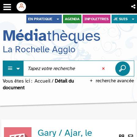
Aller
Aller
Aller
EN PRATIQUE
AGENDA
INFOLETTRES
JE SUIS
au
au
à
Média
thèques
menu
contenu
la
recherche
La Rochelle Agglo
Vous êtes ici :
Accueil
/
Détail du
recherche avancée
document
Gary / Ajar, le
Lie