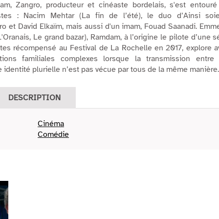
slam, Zangro, producteur et cinéaste bordelais, s'est entour
istes : Nacim Mehtar (
La fin de l’été
), le duo d’
Ainsi soi
o et David Elkaïm, mais aussi d'un imam, Fouad Saanadi. Emm
L'Oranais
,
Le grand bazar
),
Ramdam
, à l’origine le pilote d’une s
utes récompensé au Festival de La Rochelle en 2017, explore 
ations familiales complexes lorsque la transmission entre 
 identité plurielle n’est pas vécue par tous de la même manière
DESCRIPTION
Cinéma
Comédie