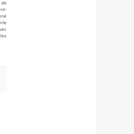
é de
ent-
ené
érie
avec
les
.