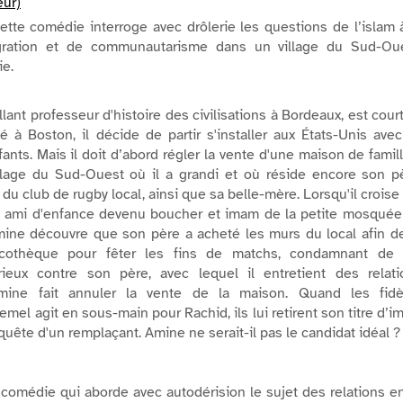
eur)
tte comédie interroge avec drôlerie les questions de l’islam 
tégration et de communautarisme dans un village du Sud-Oue
ie.
lant professeur d'histoire des civilisations à Bordeaux, est cour
é à Boston, il décide de partir s'installer aux États-Unis ave
nts. Mais il doit d’abord régler la vente d'une maison de famil
illage du Sud-Ouest où il a grandi et où réside encore son p
du club de rugby local, ainsi que sa belle-mère. Lorsqu'il croise
n ami d'enfance devenu boucher et imam de la petite mosquée
mine découvre que son père a acheté les murs du local afin d
scothèque pour fêter les fins de matchs, condamnant de f
ieux contre son père, avec lequel il entretient des relati
 Amine fait annuler la vente de la maison. Quand les fidè
mel agit en sous-main pour Rachid, ils lui retirent son titre d’
quête d'un remplaçant. Amine ne serait-il pas le candidat idéal 
 comédie qui aborde avec autodérision le sujet des relations e