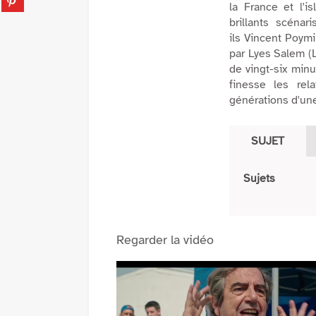
tumblr
la France et l'i
fenêtre)
sur
(Nouvelle
brillants scénar
pinterest
fenêtre)
ils
Vincent Poymir
(Nouvelle
par Lyes Salem (
fenêtre)
de vingt-six min
finesse les rel
générations d'une
SUJET
Sujets
Regarder la vidéo