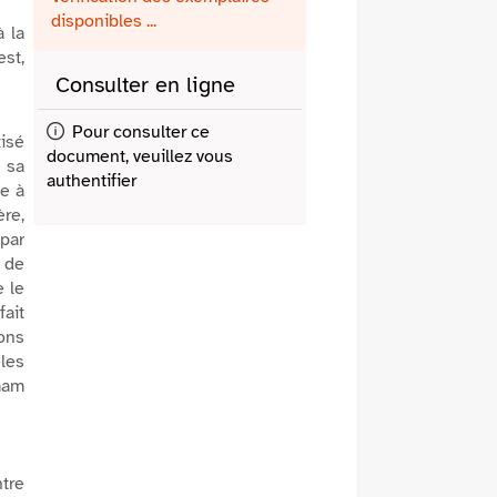
fenêtre)
mail
disponibles ...
à la
st,
Consulter en ligne
Pour consulter ce
tisé
document, veuillez vous
c sa
authentifier
le à
ère,
 par
 de
e le
ait
ons
les
imam
?
ntre