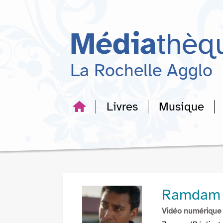
Aller
Aller
Aller
au
au
à
menu
contenu
la
Média
thèq
recherche
La Rochelle Agglo
Livres
Musique
Ramdam
Vidéo numérique