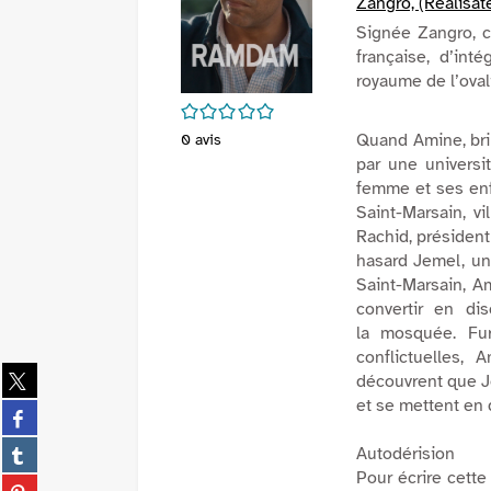
Zangro, (Réalisat
Signée Zangro, ce
française, d’in
royaume de l’oval
/5
Quand Amine, bril
0
avis
par une universit
femme et ses enfa
Saint-Marsain, v
Rachid, président 
hasard Jemel, u
Saint-Marsain, A
convertir en di
la mosquée. Fur
conflictuelles,
Partager
découvrent que Je
sur
et se mettent en 
Partager
twitter
sur
(Nouvelle
Partager
Autodérision
facebook
fenêtre)
sur
Pour écrire cette
(Nouvelle
Partager