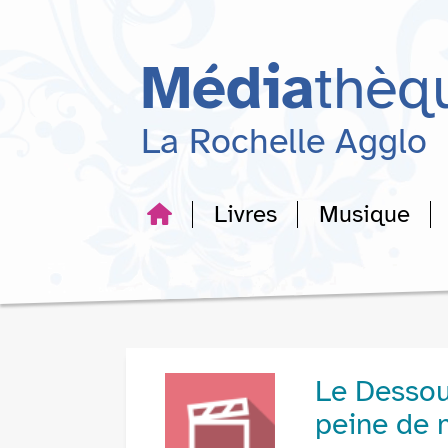
Aller
Aller
Aller
au
au
à
menu
contenu
la
Média
thèq
recherche
La Rochelle Agglo
Livres
Musique
Le Dessous
peine de 