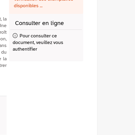
fenêtre)
mail
disponibles ...
, la
Consulter en ligne
 Une
roît
Pour consulter ce
son,
document, veuillez vous
dans
authentifier
i du
e la
trer