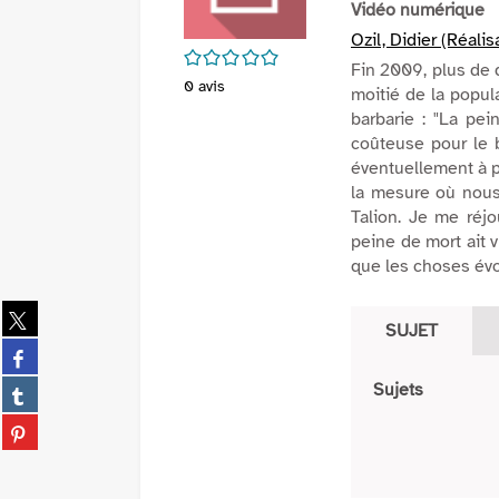
Vidéo numérique
Ozil, Didier (Réalis
/5
Fin 2009, plus de d
0
avis
moitié de la popul
barbarie : "La pei
coûteuse pour le b
éventuellement à pe
la mesure où nous 
Talion. Je me réjo
peine de mort ait 
que les choses évol
Partager
SUJET
sur
Partager
twitter
sur
(Nouvelle
Partager
Sujets
facebook
fenêtre)
sur
(Nouvelle
Partager
tumblr
fenêtre)
sur
(Nouvelle
pinterest
fenêtre)