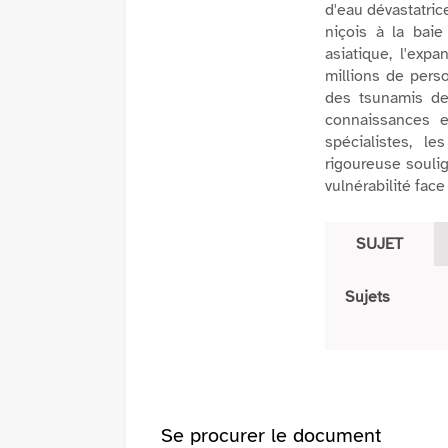
d'eau dévastatrice
fenêtre)
niçois à la bai
asiatique, l'ex
millions de pers
des tsunamis de
connaissances e
spécialistes, l
rigoureuse soulig
vulnérabilité fac
SUJET
Sujets
Se procurer le document