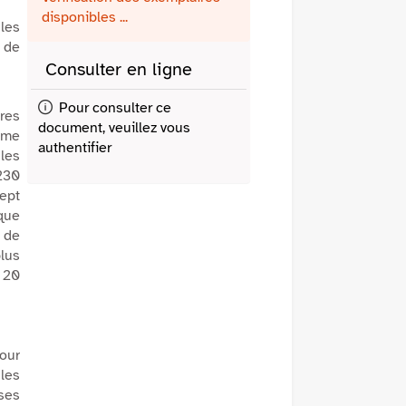
fenêtre)
mail
disponibles ...
les
e de
Consulter en ligne
Pour consulter ce
tres
document, veuillez vous
sme
authentifier
 les
 230
ept
que
e de
lus
e 20
our
 les
sses