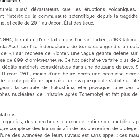
éalisateur)
rels aussi dévastateurs que les éruptions volcaniques, 
nt l'intérêt de la communauté scientifique depuis la tragédi
, et celle de 2011 au Japon. État des lieux.
04, la rupture d'une faille dans l'océan Indien, à 100 kilomè
anda Aceh sur l'île indonésienne de Sumatra, engendre un séi
de 9,1 sur l'échelle de Richter. Une vague géante déferle sur
sse de 800 kilomètres/heure. Ce flot déchaîné va faire plus de
 dégâts matériels considérables dans une douzaine de pays. S
le 11 mars 2011, moins d'une heure après une secousse sismi
de la côte pacifique japonaise, une vague géante s'abat sur l'îl
eant la centrale de Fukushima, elle provoque l'une des p
phes nucléaires de l'histoire après Tchernobyl et fait plus d
lations
 tragédies, des chercheurs du monde entier sont mobilisés p
que complexe des tsunamis afin de les prévenir et de protéger
 l'une des avancées de leurs travaux est sans appel : ces ma