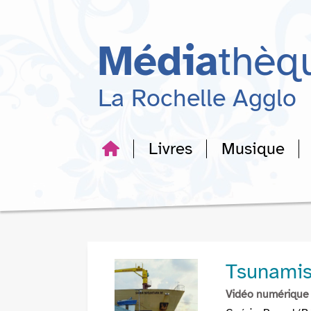
Aller
Aller
Aller
au
au
à
menu
contenu
la
Média
thèq
recherche
La Rochelle Agglo
Livres
Musique
Tsunamis
Vidéo numérique