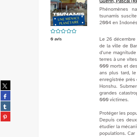
Guérin, Pascal (R
Phénomènes natu
tsunamis suscite
2004 en Indonésie
/5
Le 26 décembre 20
0
avis
de la ville de B
d'une magnitude 
terres à une vite
000 morts et des
ans plus tard, 
enregistrée près 
Partager
Honshu. Submerg
sur
grandes catastro
Partager
twitter
000 victimes.
sur
(Nouvelle
Partager
facebook
fenêtre)
sur
Protéger les popu
(Nouvelle
Partager
tumblr
Depuis ces deux
fenêtre)
sur
(Nouvelle
étudier la mécani
pinterest
fenêtre)
populations. Car
(Nouvelle