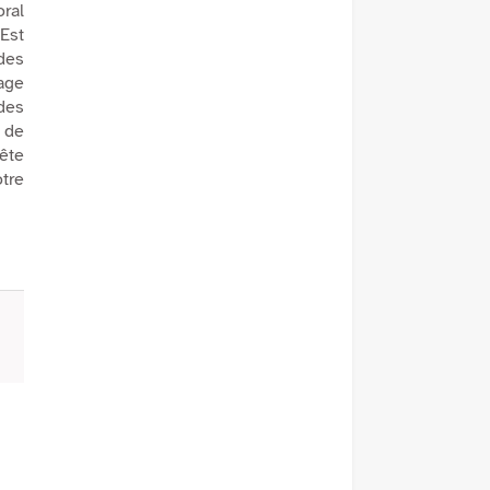
oral
Est
des
tage
des
 de
ête
otre