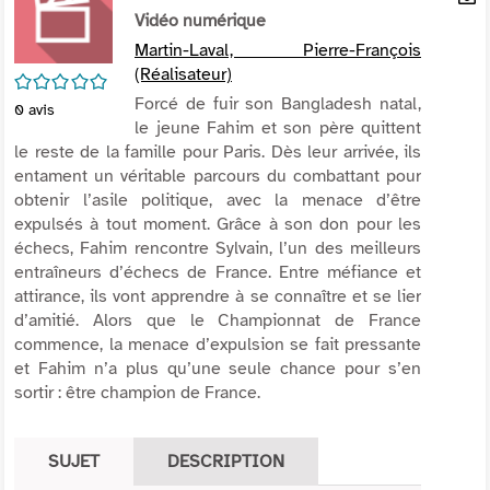
per
Vidéo numérique
En
(Nou
par
Martin-Laval, Pierre-François
fenê
mai
(Réalisateur)
/5
Forcé de fuir son Bangladesh natal,
0
avis
le jeune Fahim et son père quittent
le reste de la famille pour Paris. Dès leur arrivée, ils
entament un véritable parcours du combattant pour
obtenir l’asile politique, avec la menace d’être
expulsés à tout moment. Grâce à son don pour les
échecs, Fahim rencontre Sylvain, l’un des meilleurs
entraîneurs d’échecs de France. Entre méfiance et
attirance, ils vont apprendre à se connaître et se lier
d’amitié. Alors que le Championnat de France
commence, la menace d’expulsion se fait pressante
et Fahim n’a plus qu’une seule chance pour s’en
sortir : être champion de France.
SUJET
DESCRIPTION