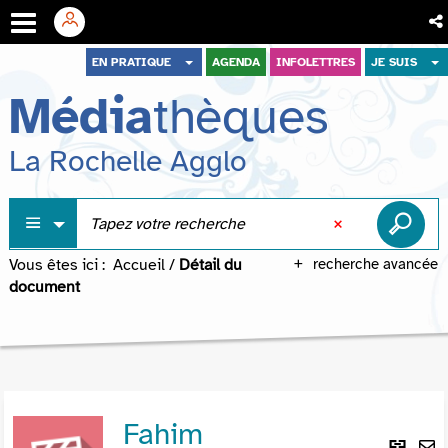
Aller
Aller
Aller
EN PRATIQUE
AGENDA
INFOLETTRES
JE SUIS
au
au
à
Média
thèques
menu
contenu
la
recherche
La Rochelle Agglo
Vous êtes ici :
Accueil
/
Détail du
recherche avancée
document
Fahim
Lie