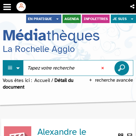
Aller
Aller
Aller
EN PRATIQUE
AGENDA
INFOLETTRES
JE SUIS
au
au
à
Média
thèques
menu
contenu
la
recherche
La Rochelle Agglo
Vous êtes ici :
Accueil
/
Détail du
recherche avancée
document
Alexandre le
Lie