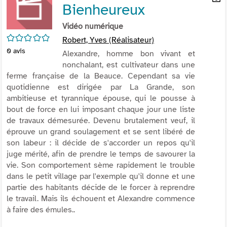
Bienheureux
per
En
(Nou
par
Vidéo numérique
fenê
mai
/5
Robert, Yves (Réalisateur)
0
avis
Alexandre, homme bon vivant et
nonchalant, est cultivateur dans une
ferme française de la Beauce. Cependant sa vie
quotidienne est dirigée par La Grande, son
ambitieuse et tyrannique épouse, qui le pousse à
bout de force en lui imposant chaque jour une liste
de travaux démesurée. Devenu brutalement veuf, il
éprouve un grand soulagement et se sent libéré de
son labeur : il décide de s'accorder un repos qu'il
juge mérité, afin de prendre le temps de savourer la
vie. Son comportement sème rapidement le trouble
dans le petit village par l'exemple qu'il donne et une
partie des habitants décide de le forcer à reprendre
le travail. Mais ils échouent et Alexandre commence
à faire des émules..