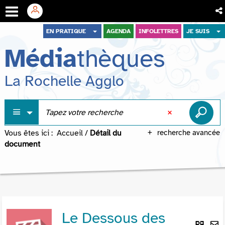
Aller
Aller
Aller
EN PRATIQUE
AGENDA
INFOLETTRES
JE SUIS
au
au
à
Média
thèques
menu
contenu
la
recherche
La Rochelle Agglo
Vous êtes ici :
Accueil
/
Détail du
recherche avancée
document
Le Dessous des
Lie