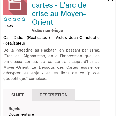
cartes - L'arc de
per
En
(Nou
par
crise au Moyen-
fenê
mai
/5
Orient
0
avis
Vidéo numérique
Ozil, Didier (Réalisateur)
|
Victor, Jean-Christophe
(Réalisateur)
De la Palestine au Pakistan, en passant par l'Irak,
l'Iran et l'Afghanistan, on a l'impression que les
principaux conflits se concentrent aujourd'hui au
Moyen-Orient. Le Dessous des Cartes essaie de
décrypter les enjeux et les liens de ce "puzzle
géopolitique" complexe.
SUJET
DESCRIPTION
Sujets
Documentaire